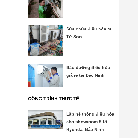
Sửa chữa điều hòa tại
Từ Sơn
Bảo dưỡng điều hòa
giá rẻ tại Bắc Ninh
CÔNG TRÌNH THỰC TẾ
Lắp hệ thống điều hòa
cho showroom ô tô
Hyundai Bắc Ninh