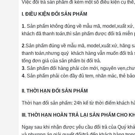
Việc đổi trả sản phẩm đi kèm một số điều kiện cụ thể,
I. ĐIỀU KIỆN ĐỔI SẢN PHẨM
1
. Sản phẩm không đúng về mẫu mã, model,xuất xứ, h
khách đã thanh toán,thì sản phẩm được đổi trả miễn
2
.Sản phẩm đúng về mẫu mã, model,xuất xứ, hãng sản
thanh toán,nhưng quý khách hàng vẫn muốn đổi trả sa
tổng đơn giá của sản phẩm bị đổi trả.
3
. Sản phẩm đổi hàng phải còn mới, nguyên vẹn,chưa
4
. Sản phẩm phải còn đầy đủ tem, nhãn mác, thẻ bả
II. THỜI HẠN ĐỔI SẢN PHẨM
Thời hạn đổi sản phẩm: 24h kể từ thời điểm khách h
III. THỜI HẠN HOÀN TRẢ LẠI SẢN PHẨM CHO 
Ngay sau khi nhận được yêu cầu đổi trả của Quý khá
và phương án giải quyết đổi/trả đến khách hàng tro