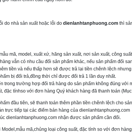
ỗi do nhà sản xuất hoặc lỗi do
dienlanhtanphuong.com
thì s
u mã, model, xuất xứ, hãng sản xuất, nơi sản xuất, công suất,
hàng vẫn có nhu cầu đổi sản phẩm khác, nếu sản phẩm đổi san
thêm tiền và nếu thấp hơn sẽ được trả lại tiền chênh lệch nhưng 
ẩm bị đổi trả,đồng thời chỉ được đổi trả 1 lần duy nhất.
n trong trường hợp đổi trả hàng do sản phẩm không đúng với 
ất, đặc tínhso với đơn hàng Quý khách hàng đã thanh toán (Mục 
hẩm đầu tiên, sẽ thanh toán thêm phần tiền chênh lệch cho s
n trực tiếp tại các điểm bán hàng của dienlanhtanphuong.com
 lúc dienlanhtanphuong.com nhận được sản phẩm cần đổi.
 Model,mẫu mã,chủng loại công suất, đặc tính so với đơn hàn