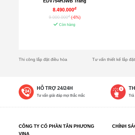
EDV754H3WB Trắng
đ
8.490.000
đ
9.000.000
(-6%)
Còn hàng
Thi công lắp đặt điều hòa
Tư vấn thiết kế lắp đặ
HỖ TRỢ 24/24H
TH
Tư vấn giải đáp mọi thắc mắc
Trả
CÔNG TY CỔ PHẦN TÂN PHƯƠNG
CHÍNH S
VINA