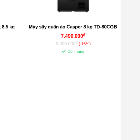
 8.5 kg
Máy sấy quần áo Casper 8 kg TD-80CGB
đ
7.490.000
đ
8.900.000
(-16%)
Còn hàng