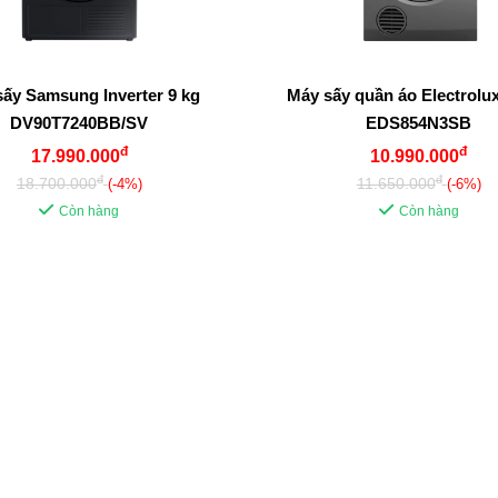
ấy Samsung Inverter 9 kg
Máy sấy quần áo Electrolux
DV90T7240BB/SV
EDS854N3SB
đ
đ
17.990.000
10.990.000
đ
đ
18.700.000
11.650.000
(-4%)
(-6%)
Còn hàng
Còn hàng